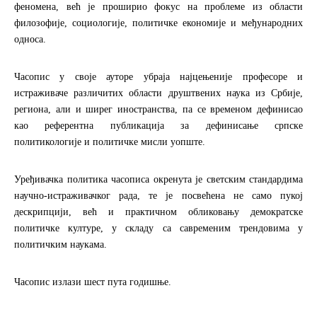
феномена, већ је проширио фокус на проблеме из области
филозофије, социологије, политичке економије и међународних
односа.
Часопис у своје ауторе убраја најцењеније професоре и
истраживаче различитих области друштвених наука из Србије,
региона, али и ширег иностранства, па се временом дефинисао
као референтна публикација за дефинисање српске
политикологије и политичке мисли уопште.
Уређивачка политика часописа окренута је светским стандардима
научно-истраживачког рада, те је посвећена не само пукој
дескрипцији, већ и практичном обликовању демократске
политичке културе, у складу са савременим трендовима у
политичким наукама.
Часопис излази шест пута годишње.