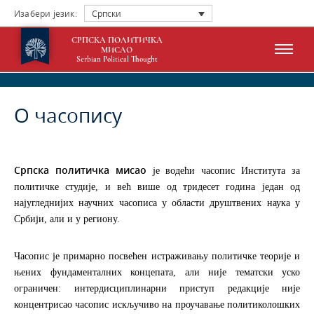
Изабери језик:
Српски
СРПСКА ПОЛИТИЧКА
МИСАО
Serbian Political Thought
О часопису
Српска политичка мисао
је водећи часопис Института за
политичке студије, и већ више од тридесет година један од
најугледнијих научних часописа у области друштвених наука у
Србији, али и у региону.
Часопис је примарно посвећен истраживању политичке теорије и
њених фундаменталних концепата, али није тематски уско
ограничен: интердисциплинарни приступ редакције није
концентрисао часопис искључиво на проучавање политиколошких