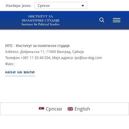
Изабери језик:
Српски
ИНСТИТУТ ЗА
ПОЛИТИЧКЕ СТУДИЈЕ
Institute for Political Studies
ИПС - Институт за политичке студије
Address: Добрињска 11, 11000 Београд, Србија
Телефон
+381 11 33 49 204
,
Мејл адреса: ips@lux-dog.com
Факс:
НАЂИ НА МАПИ
Српски
English