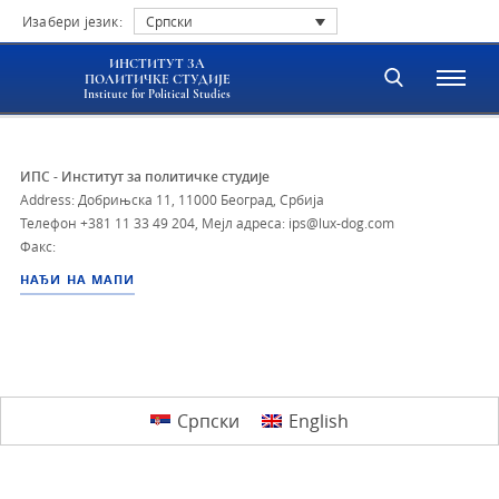
Изабери језик:
Српски
ИНСТИТУТ ЗА
ПОЛИТИЧКЕ СТУДИЈЕ
Institute for Political Studies
ИПС - Институт за политичке студије
Address: Добрињска 11, 11000 Београд, Србија
Телефон
+381 11 33 49 204
,
Мејл адреса: ips@lux-dog.com
Факс:
НАЂИ НА МАПИ
Српски
English