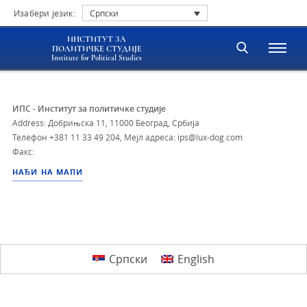
Изабери језик:
Српски
ИНСТИТУТ ЗА
ПОЛИТИЧКЕ СТУДИЈЕ
Institute for Political Studies
ИПС - Институт за политичке студије
Address: Добрињска 11, 11000 Београд, Србија
Телефон
+381 11 33 49 204
,
Мејл адреса: ips@lux-dog.com
Факс:
НАЂИ НА МАПИ
Српски
English