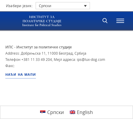
Изабери језик:
Српски
ИНСТИТУТ ЗА
ПОЛИТИЧКЕ СТУДИЈЕ
Institute for Political Studies
ИПС - Институт за политичке студије
Address: Добрињска 11, 11000 Београд, Србија
Телефон
+381 11 33 49 204
,
Мејл адреса: ips@lux-dog.com
Факс:
НАЂИ НА МАПИ
Српски
English