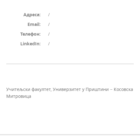
Адреса:
/
Email:
/
Телефон:
/
LinkedIn:
/
Учи­тељ­ски фа­кул­тет, Уни­вер­зи­тет у При­шти­ни − Ко­сов­ска
Ми­тро­ви­ца