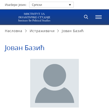
Изабери језик:
Српски
ИНСТИТУТ ЗА
ПОЛИТИЧКЕ СТУДИЈЕ
Institute for Political Studies
Насловна
Истраживачи
Јо­ван Ба­зић
Јо­ван Ба­зић