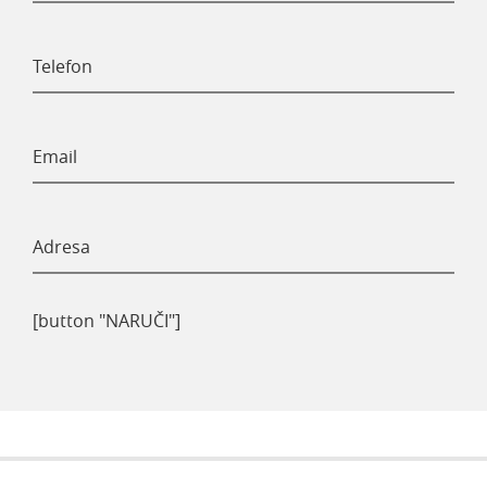
[button "NARUČI"]