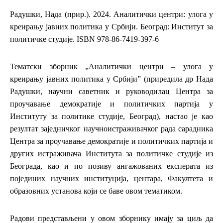
Радушки, Нада (прир.). 2024. Аналитички центри: улога у
креирању јавних политика у Србији. Београд: Институт за
политичке студије. ISBN 978-86-7419-397-6
Тематски зборник „Аналитички центри – улога у
креирању јавних политика у Србији” (приредила др Нада
Радушки, научни саветник и руководилац Центра за
проучавање демократије и политичких партија у
Институту за политике студије, Београд), настао је као
резултат заједничког научноистраживачког рада сарадника
Центра за проучавање демократије и политичких партија и
других истраживача Института за политичке студије из
Београда, као и по позиву ангажованих експерата из
појединих научних институција, центара, Факултета и
образовних установа који се баве овом тематиком.
Радови представљени у овом зборнику имају за циљ да