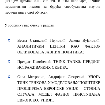
развојем државе, биће све већа и већа, што заједно чини
перманентни изазов за будућа свеобухватна научна
проучавања у овој области.
У зборнику вас очекују радови:
Весна Станковић Пејновић, Јелена Вујановић,
АНАЛИТИЧКИ ЦЕНТРИ КАО ФАКТОР
ОБЛИКОВАЊА ЈАВНИХ ПОЛИТИКА;
Предраг Павићевић, THINK TANKS: ПРЕДЛОГ
ИСТРАЖИВАЧКИХ ОКВИРА;
Сава Митровић, Андријана Лазаревић, УЛОГА
ТИНК ТЕНКОВА У МОДЕЛОВАЊУ ПОЛИТИКЕ
ПРОШИРЕЊА ЕВРОПСКE УНИЈE – СТУДИЈА
СЛУЧАЈА: МОДЕЛ ФАЗНОГ ПРИСТУПАЊА
ЕВРОПСКОЈ УНИЈИ;