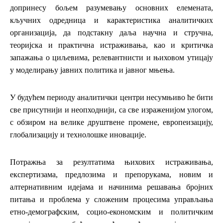
допринесу бољем разумевању основних елемената,
кључних одредница и карактеристика аналитичких
организација, да подстакну даља научна и стручна,
теоријска и практична истраживања, као и критичка
запажања о циљевима, релевантнисти и њиховом утицају
у моделирању јавних политика и јавног мњења.
У будућем периоду аналитички центри несумњиво ће бити
све присутнији и неопходнији, са све израженијом улогом,
с обзиром на велике друштвене промене, европеизацију,
глобализацију и технолошке иновације.
Потражња за резултатима њихових истраживања,
експертизама, предлозима и препорукама, новим и
алтернативним идејама и начинима решавања бројних
питања и проблема у сложеним процесима управљања
етно-демографским, социо-економским и политичким