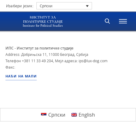
Изабери језик:
Српски
ИНСТИТУТ ЗА
ПОЛИТИЧКЕ СТУДИЈЕ
Institute for Political Studies
ИПС - Институт за политичке студије
Address: Добрињска 11, 11000 Београд, Србија
Телефон
+381 11 33 49 204
,
Мејл адреса: ips@lux-dog.com
Факс:
НАЂИ НА МАПИ
Српски
English