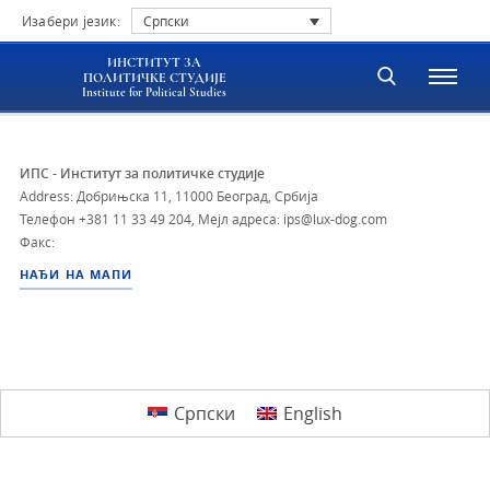
Изабери језик:
Српски
ИНСТИТУТ ЗА
ПОЛИТИЧКЕ СТУДИЈЕ
Institute for Political Studies
ИПС - Институт за политичке студије
Address: Добрињска 11, 11000 Београд, Србија
Телефон
+381 11 33 49 204
,
Мејл адреса: ips@lux-dog.com
Факс:
НАЂИ НА МАПИ
Српски
English