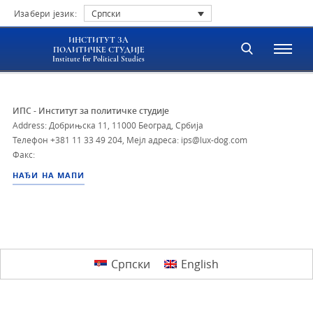
Изабери језик:
Српски
ИНСТИТУТ ЗА
ПОЛИТИЧКЕ СТУДИЈЕ
Institute for Political Studies
ИПС - Институт за политичке студије
Address: Добрињска 11, 11000 Београд, Србија
Телефон
+381 11 33 49 204
,
Мејл адреса: ips@lux-dog.com
Факс:
НАЂИ НА МАПИ
Српски
English