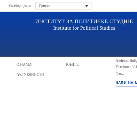
Изабери језик:
Српски
ИНСТИТУТ ЗА ПОЛИТИЧКЕ СТУДИЈЕ
Institute for Political Studies
ИПС - Инсти
НАСЛОВНА
ИСТРАЖИВАЧИ
Address: Добр
О НАМА
КЊИГЕ
Телефон
+381
Факс:
АКТУЕЛНОСТИ
НАЂИ НА 