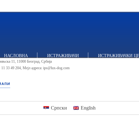
тут за политичке студије
НАСЛОВНА
ИСТРАЖИВАЧИ
ИСТРАЖИВАЧКИ Ц
ињска 11, 11000 Београд, Србија
 11 33 49 204
,
Мејл адреса: ips@lux-dog.com
МАПИ
Српски
English