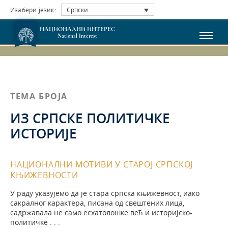
Изабери језик:
Српски
НАЦИОНАЛНИ ИНТЕРЕС
National Interest
ТЕМА БРОЈА
ИЗ СРПСКЕ ПОЛИТИЧКЕ
ИСТОРИЈЕ
НАЦИОНАЛНИ МОТИВИ У СТАРОЈ СРПСКОЈ
КЊИЖЕВНОСТИ
У раду указујемо да је стара српска књижевност, иако
сакралног карактера, писана од свештених лица,
садржавала не само есхатолошке већ и историјско-
политичке . . .