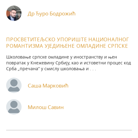
Др Ђуро Бодрожић
ПРОСВЕТИТЕЉСКО УПОРИШТЕ НАЦИОНАЛНОГ
РОМАНТИЗМА УЈЕДИЊЕНЕ ОМЛАДИНЕ СРПСКЕ
Школовање српске омладине у иностранству и њен
повратак у Кнежевину Србију, као и истоветни процес код
Срба „пречана“ у смислу школовања и . . .
Саша Марковић
Милош Савин