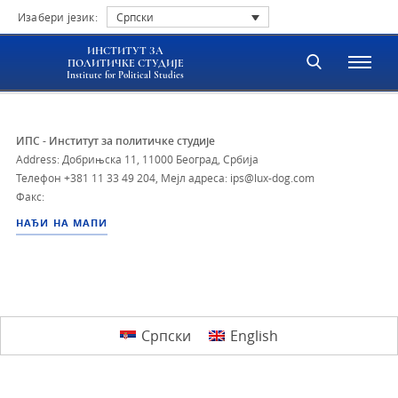
Изабери језик:
Српски
ИНСТИТУТ ЗА
ПОЛИТИЧКЕ СТУДИЈЕ
Institute for Political Studies
ИПС - Институт за политичке студије
Address: Добрињска 11, 11000 Београд, Србија
Телефон
+381 11 33 49 204
,
Мејл адреса: ips@lux-dog.com
Факс:
НАЂИ НА МАПИ
Српски
English