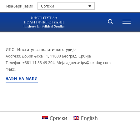
Изабери језик:
Српски
ИНСТИТУТ ЗА
ПОЛИТИЧКЕ СТУДИЈЕ
Institute for Political Studies
ИПС - Институт за политичке студије
Address: Добрињска 11, 11000 Београд, Србија
Телефон
+381 11 33 49 204
,
Мејл адреса: ips@lux-dog.com
Факс:
НАЂИ НА МАПИ
Српски
English