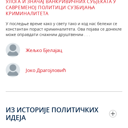
УЛОГА И ЗНАЧАЈ ВАНКРИВИЧНИХ СУБЈЕКАТА У
САВРЕМЕНОЈ ПОЛИТИЦИ СУЗБИЈАЊА
КРИМИНАЛИТЕТА
У последње време како у свету тако и код нас бележи се
константан пораст криминалитета. Ова појава се донекле
може оправдати снажним друштвеним . . .
Жељко Бјелајац
Јоко Драгојловић
ИЗ ИСТОРИЈЕ ПОЛИТИЧКИХ
ИДЕЈА