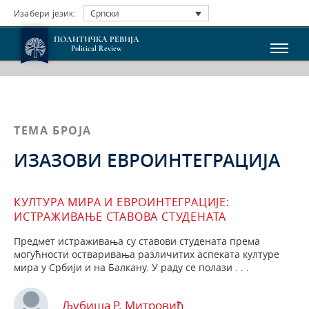
Изабери језик:
Српски
ПОЛИТИЧКА РЕВИЈА
Political Review
ТЕМА БРОЈА
ИЗАЗОВИ ЕВРОИНТЕГРАЦИЈА
КУЛТУРА МИРА И ЕВРОИНТЕГРАЦИЈЕ:
ИСТРАЖИВАЊЕ СТАВОВА СТУДЕНАТА
Предмет истраживања су ставови студената према
могућности остваривања различитих аспеката културе
мира у Србији и на Балкану. У раду се полази . . .
Љубиша Р. Митровић