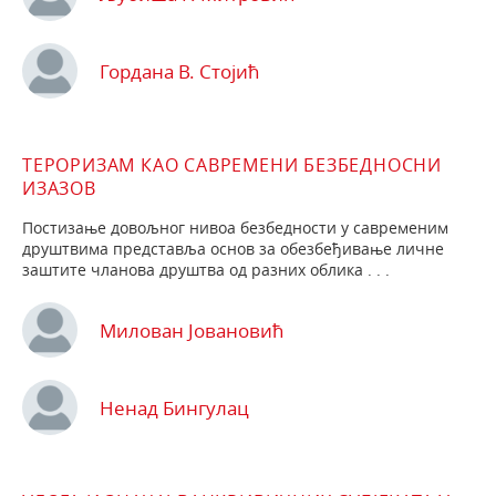
Гордана В. Стојић
ТЕРОРИЗАМ КАО САВРЕМЕНИ БЕЗБЕДНОСНИ
ИЗАЗОВ
Постизање довољног нивоа безбедности у савременим
друштвима представља основ за обезбеђивање личне
заштите чланова друштва од разних облика . . .
Милован Јовановић
Ненад Бингулац