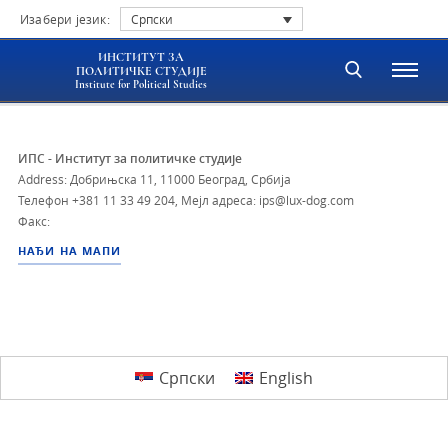
Изабери језик:
Српски
ИНСТИТУТ ЗА
ПОЛИТИЧКЕ СТУДИЈЕ
Institute for Political Studies
ИПС - Институт за политичке студије
Address: Добрињска 11, 11000 Београд, Србија
Телефон
+381 11 33 49 204
,
Мејл адреса: ips@lux-dog.com
Факс:
НАЂИ НА МАПИ
Српски
English