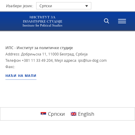
Изабери језик:
Српски
ИНСТИТУТ ЗА
ПОЛИТИЧКЕ СТУДИЈЕ
Institute for Political Studies
ИПС - Институт за политичке студије
Address: Добрињска 11, 11000 Београд, Србија
Телефон
+381 11 33 49 204
,
Мејл адреса: ips@lux-dog.com
Факс:
НАЂИ НА МАПИ
Српски
English