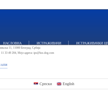
тут за политичке студије
НАСЛОВНА
ИСТРАЖИВАЧИ
ИСТРАЖИВАЧКИ Ц
ињска 11, 11000 Београд, Србија
 11 33 49 204
,
Мејл адреса: ips@lux-dog.com
МАПИ
Српски
English