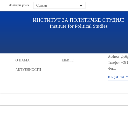
Изабери језик:
Српски
ИНСТИТУТ ЗА ПОЛИТИЧКЕ СТУДИЈЕ
Institute for Political Studies
ИПС - Инсти
НАСЛОВНА
ИСТРАЖИВАЧИ
Address: Добр
О НАМА
КЊИГЕ
Телефон
+381
Факс:
АКТУЕЛНОСТИ
НАЂИ НА 