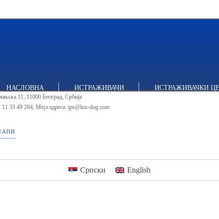
тут за политичке студије
НАСЛОВНА
ИСТРАЖИВАЧИ
ИСТРАЖИВАЧКИ Ц
ињска 11, 11000 Београд, Србија
 11 33 49 204
,
Мејл адреса: ips@lux-dog.com
МАПИ
Српски
English