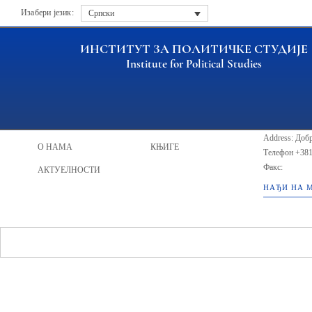
Изабери језик:
Српски
ИНСТИТУТ ЗА ПОЛИТИЧКЕ СТУДИЈЕ
Institute for Political Studies
ИПС - Инсти
НАСЛОВНА
ИСТРАЖИВАЧИ
Address: Добр
О НАМА
КЊИГЕ
Телефон
+381
Факс:
АКТУЕЛНОСТИ
НАЂИ НА 