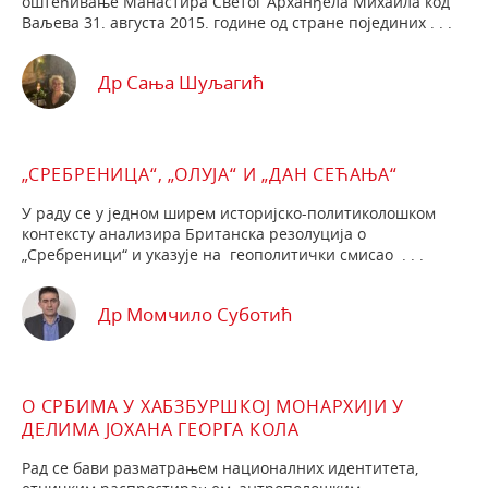
оштећивање Манастира Светог Арханђела Михаила код
Ваљева 31. августа 2015. године од стране појединих . . .
Др Сања Шуљагић
„СРЕБРЕНИЦА“, „ОЛУЈА“ И „ДАН СЕЋАЊА“
У раду се у једном ширем историјско-политиколошком
контексту анализира Британска резолуција о
„Сребреници“ и указује на геополитички смисао . . .
Др Момчило Суботић
О СРБИМА У ХАБЗБУРШКОЈ МОНАРХИЈИ У
ДЕЛИМА ЈОХАНА ГЕОРГА КОЛА
Рад се бави разматрањем националних идентитета,