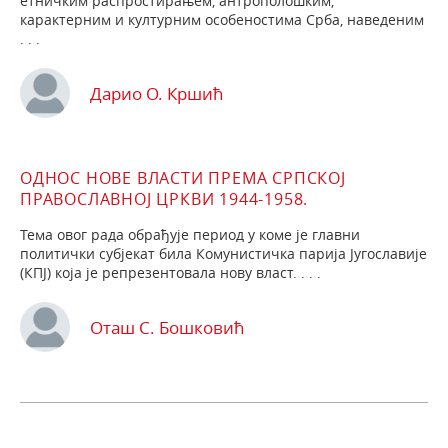
етничким распростирањем, антрополошким,
карактерним и културним особеностима Срба, наведеним
. . .
Дарио О. Кршић
ОДНОС НОВЕ ВЛАСТИ ПРЕМА СРПСКОЈ
ПРАВОСЛАВНОЈ ЦРКВИ 1944-1958.
Тема овог рада обрађује период у коме је главни
политички субјекат била Комунистичка парија Југославије
(КПЈ) која је репрезентовала нову власт. . . .
Оташ С. Бошковић