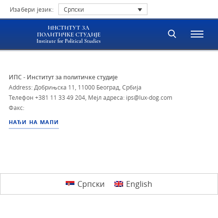
Изабери језик:
Српски
ИНСТИТУТ ЗА
ПОЛИТИЧКЕ СТУДИЈЕ
Institute for Political Studies
ИПС - Институт за политичке студије
Address: Добрињска 11, 11000 Београд, Србија
Телефон
+381 11 33 49 204
,
Мејл адреса: ips@lux-dog.com
Факс:
НАЂИ НА МАПИ
Српски
English