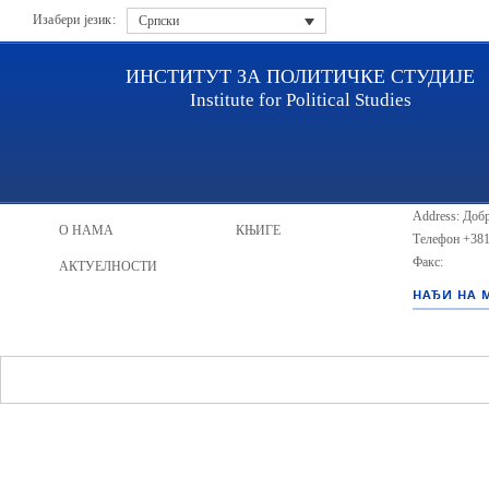
Изабери језик:
Српски
ИНСТИТУТ ЗА ПОЛИТИЧКЕ СТУДИЈЕ
Institute for Political Studies
ИПС - Инсти
НАСЛОВНА
ИСТРАЖИВАЧИ
Address: Добр
О НАМА
КЊИГЕ
Телефон
+381
Факс:
АКТУЕЛНОСТИ
НАЂИ НА 