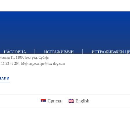
тут за политичке студије
НАСЛОВНА
ИСТРАЖИВАЧИ
ИСТРАЖИВАЧКИ Ц
ињска 11, 11000 Београд, Србија
 11 33 49 204
,
Мејл адреса: ips@lux-dog.com
МАПИ
Српски
English