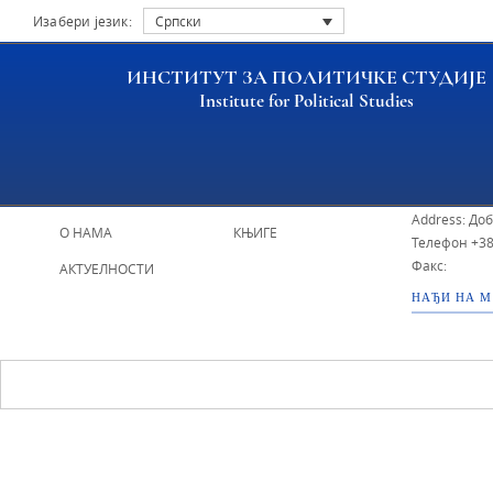
Изабери језик:
Српски
ИНСТИТУТ ЗА ПОЛИТИЧКЕ СТУДИЈЕ
Institute for Political Studies
НАСЛОВНА
ИСТРАЖИВАЧИ
ИПС - Инстит
Address: До
О НАМА
КЊИГЕ
Телефон
+38
Факс:
АКТУЕЛНОСТИ
НАЂИ НА 