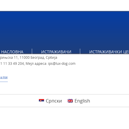
НАСЛОВНА
ИСТРАЖИВАЧИ
ИСТРАЖИВАЧКИ ЦЕ
ут за политичке студије
брињска 11, 11000 Београд, Србија
1 11 33 49 204
,
Мејл адреса: ips@lux-dog.com
МАПИ
Српски
English