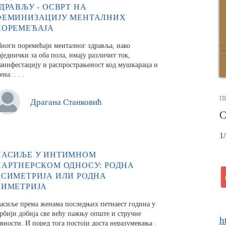
ЗДРАВЉУ - ОСВРТ НА
ФЕМИНИЗАЦИЈУ МЕНТАЛНИХ
ПОРЕМЕЋАЈА
ноги поремећаји менталног здравља, иако
аједнички за оба пола, имају различит ток,
анифестацију и распрострањеност код мушкараца и
ена. . . .
П
Драгана Станковић
С
1
НАСИЉЕ У ИНТИМНОМ
ПАРТНЕРСКОМ ОДНОСУ: РОДНА
АСИМЕТРИЈА ИЛИ РОДНА
СИМЕТРИЈА
асиље према женама последњих петнаест година у
рбији добија све већу пажњу опште и стручне
h
авности. И поред тога постоји доста неразумевања .