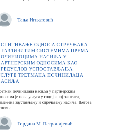
.
Тања Игњатовић
ИСПИТИВАЊЕ ОДНОСА СТРУЧЊАКА
У РАЗЛИЧИТИМ СИСТЕМИМА ПРЕМА
ПОЧИНИОЦИМА НАСИЉА У
ПАРТНЕРСКИМ ОДНОСИМА КАО
ПРЕДУСЛОВ УСПОСТАВЉАЊА
УСЛУГЕ ТРЕТМАНА ПОЧИНИЛАЦА
НАСИЉА
ретман починилаца насиља у партнерским
дносима је но­ва услуга у социјалној заштити,
амењена заустављању и спречавању насиља. Његова
сновна . . .
Гордана M. Петронијевић