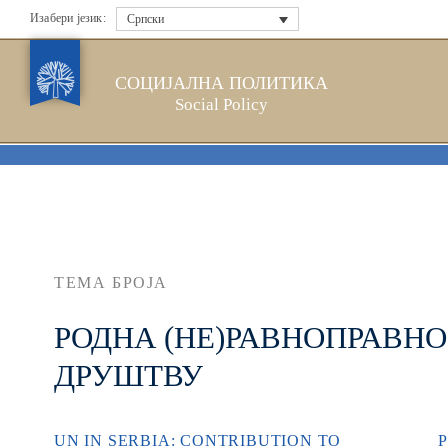
Изабери језик:
Српски
СОЦИЈАЛНА ПОЛИТИКА
Social Policy
ТЕМА БРОЈА
РОДНА (НЕ)РАВНОПРАВН
ДРУШТВУ
UN IN SERBIA: CONTRIBUTION TO