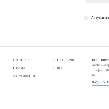
Актуелнос
ИПС - Инсти
НАСЛОВНА
ИСТРАЖИВАЧИ
Address: Добр
О НАМА
КЊИГЕ
Телефон
+381
Факс:
АКТУЕЛНОСТИ
НАЂИ НА 