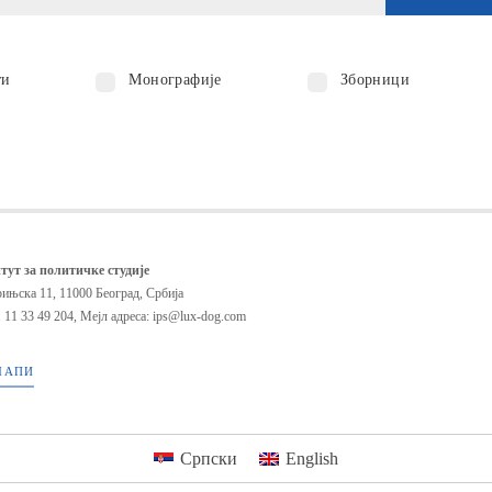
ти
Монографије
Зборници
тут за политичке студије
ињска 11, 11000 Београд, Србија
 11 33 49 204
,
Мејл адреса: ips@lux-dog.com
МАПИ
Српски
English