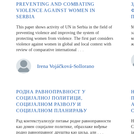
PREVENTING AND COMBATING
VIOLENCE AGAINST WOMEN IN
SERBIA
This paper shows activity of UN in Serbia in the field of
М
pre­venting violence and improving the system of
з
protecting women from violence. The first part considers
м
violence against women in global and local context with
ж
review of comparative international . . .
Ire­na­ Vojáčková-Sol­lo­ra­no
РОДНА РАВНОПРАВНОСТ У
СОЦИЈАЛНОЈ ПОЛИТИЦИ,
СОЦИЈАЛНОМ РАЗВОЈУ И
СОЦИЈАЛНОМ ПЛАНИРАЊУ
Рад контекстуализује питањe родне равноправности
Н
као до­мен социјалне политике, образлаже виђење
С
родно равноправног друштва као циља, али . . .
ј