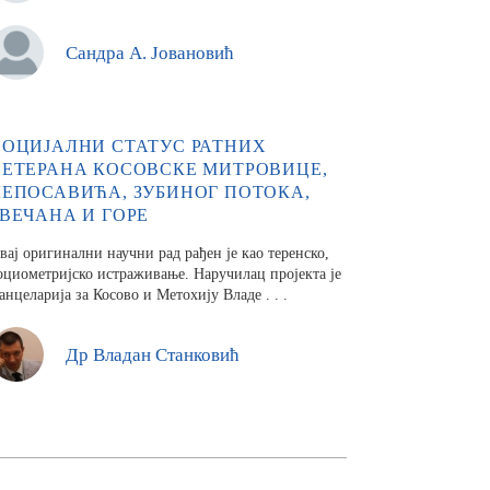
Сандра А. Јовановић
СОЦИЈАЛНИ СТАТУС РАТНИХ
ВЕТЕРАНА КОСОВСКЕ МИТРОВИЦЕ,
ЛЕПОСАВИЋА, ЗУБИНОГ ПОТОКА,
ЗВЕЧАНА И ГОРЕ
вај оригинални научни рад рађен je као теренско,
оциометријско истраживање. Наручилац пројекта је
анцеларија за Ко­сово и Метохију Владе . . .
Др Владан Станковић