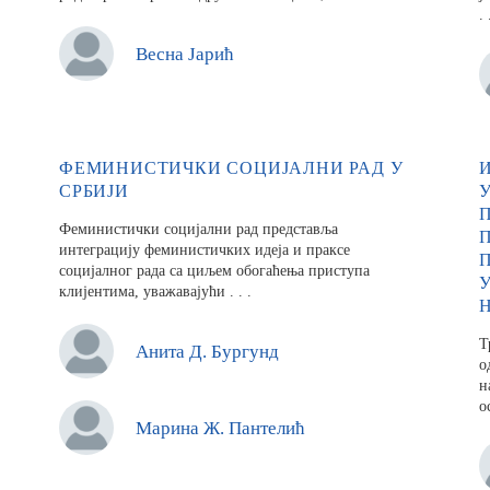
. 
Весна Јарић
ФЕМИНИСТИЧКИ СОЦИЈАЛНИ РАД У
СРБИЈИ
Феминистички социјални рад представља
интеграцију феминистичких идеја и праксе
социјалног рада са циљем обогаћења приступа
клијентима, уважавајући . . .
Т
Анита Д. Бургунд
о
н
о
Марина Ж. Пантелић