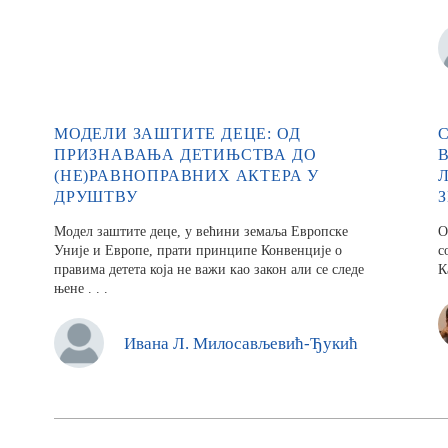
МОДЕЛИ ЗАШТИТЕ ДЕЦЕ: ОД
ПРИЗНАВАЊА ДЕТИЊСТВА ДО
(НЕ)РАВНОПРАВНИХ АКТЕРА У
ДРУШТВУ
Модел заштите деце, у већини земаља Европске
О
Уније и Европе, прати принципе Конвенције о
с
правима детета која не важи као закон али се следе
К
њене . . .
Ивана Л. Милосављевић-Ђукић