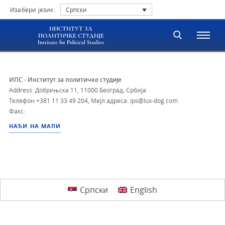
Изабери језик:
Српски
ИНСТИТУТ ЗА
ПОЛИТИЧКЕ СТУДИЈЕ
Institute for Political Studies
ИПС - Институт за политичке студије
Address: Добрињска 11, 11000 Београд, Србија
Телефон
+381 11 33 49 204
,
Мејл адреса: ips@lux-dog.com
Факс:
НАЂИ НА МАПИ
Српски
English