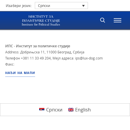
Изабери језик:
Српски
ИНСТИТУТ ЗА
ПОЛИТИЧКЕ СТУДИЈЕ
Institute for Political Studies
ИПС - Институт за политичке студије
Address: Добрињска 11, 11000 Београд, Србија
Телефон
+381 11 33 49 204
,
Мејл адреса: ips@lux-dog.com
Факс:
НАЂИ НА МАПИ
Српски
English