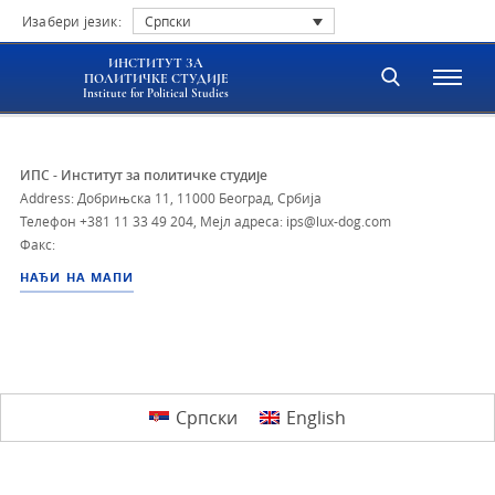
Изабери језик:
Српски
ИНСТИТУТ ЗА
ПОЛИТИЧКЕ СТУДИЈЕ
Institute for Political Studies
ИПС - Институт за политичке студије
Address: Добрињска 11, 11000 Београд, Србија
Телефон
+381 11 33 49 204
,
Мејл адреса: ips@lux-dog.com
Факс:
НАЂИ НА МАПИ
Српски
English