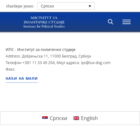
Изабери језик:
Српски
ИНСТИТУТ ЗА
ПОЛИТИЧКЕ СТУДИЈЕ
Institute for Political Studies
ИПС - Институт за политичке студије
Address: Добрињска 11, 11000 Београд, Србија
Телефон
+381 11 33 49 204
,
Мејл адреса: ips@lux-dog.com
Факс:
НАЂИ НА МАПИ
Српски
English