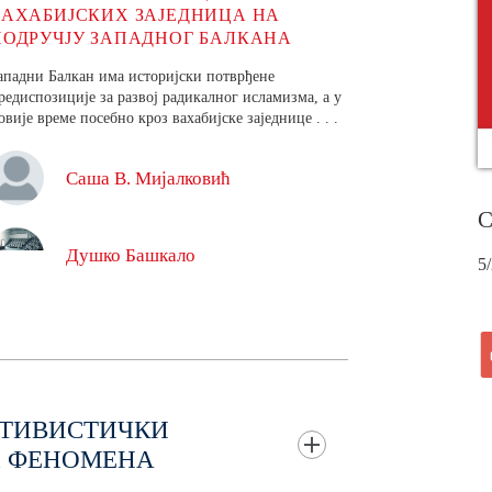
ВАХАБИЈСКИХ ЗАЈЕДНИЦА НА
ПОДРУЧЈУ ЗАПАДНОГ БАЛКАНА
ападни Балкан има историјски потврђене
редиспозиције за развој радикалног исламизма, а у
овије време посебно кроз вахабијске заједнице . . .
Саша В. Мијалковић
С
Душко Башкало
5
КТИВИСТИЧКИ
Х ФЕНОМЕНА