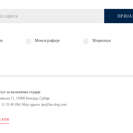
ПРИЈА
ти
Монографије
Зборници
тут за политичке студије
ињска 11, 11000 Београд, Србија
 11 33 49 204
,
Мејл адреса: ips@lux-dog.com
МАПИ