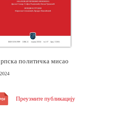
рпска политичка мисао
/2024
Преузмите публикацију