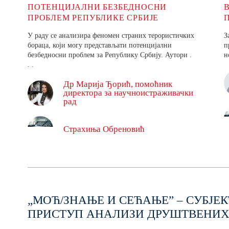
ПОТЕНЦИЈАЛНИ БЕЗБЕДНОСНИ
ПРОБЛЕМ РЕПУБЛИКЕ СРБИЈЕ
У раду се анализира феномен страних терористичких
З
бораца, који могу представљати потенцијални
п
безбедносни проблем за Републику Србију. Аутори .
н
. .
Др Марија Ђорић, помоћник
директора за научноистраживачки
рад
Страхиња Обреновић
„МОЋ/ЗНАЊЕ И СЕЋАЊЕ” – СУБЈЕ
ПРИСТУП АНАЛИЗИ ДРУШТВЕНИ