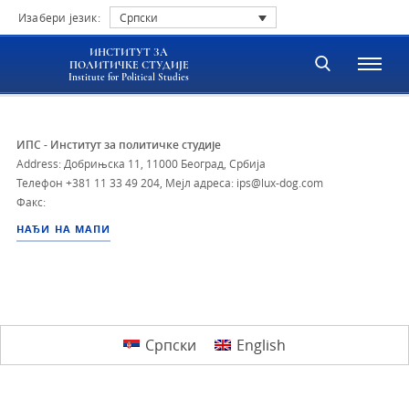
Изабери језик:
Српски
ИНСТИТУТ ЗА
ПОЛИТИЧКЕ СТУДИЈЕ
Institute for Political Studies
ИПС - Институт за политичке студије
Address: Добрињска 11, 11000 Београд, Србија
Телефон
+381 11 33 49 204
,
Мејл адреса: ips@lux-dog.com
Факс:
НАЂИ НА МАПИ
Српски
English