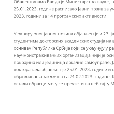
Обавештавамо Вас да је Министарство науке, т
25.01.2023. године расписало Јавни позив за 
2023. години за 14 програмских активности.
У оквиру овог јавног позива објављен је и 23. 
студентима докторских академских студија на 
оснивач Република Србија који се укључују у р
научноистраживачких организација чији је ос
покрајина или јединица локалне самоуправе. 
докторанада објављен је 25.01.2023. године и 
објављивања закључно са 24.02.2023. године. К
остали обрасци могу се преузети на веб-сајту М