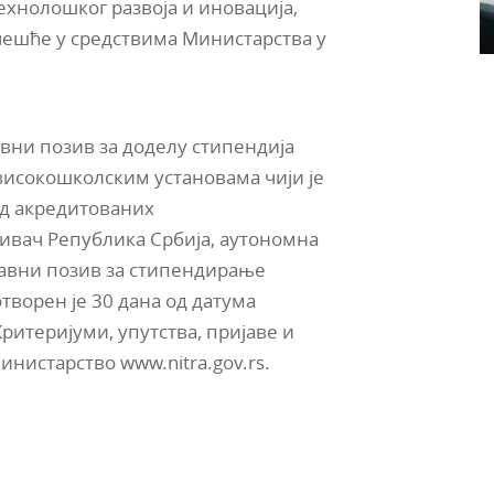
ехнолошког развоја и иновација,
учешће у средствима Министарства у
јавни позив за доделу стипендија
високошколским установама чији је
ад акредитованих
нивач Република Србија, аутономна
Јавни позив за стипендирање
отворен је 30 дана од датума
ритеријуми, упутства, пријаве и
инистарство www.nitra.gov.rs.