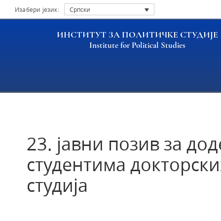
Изабери језик:
Српски
ИНСТИТУТ ЗА ПОЛИТИЧКЕ СТУДИЈЕ
Institute for Political Studies
Насловна
Актуелности
23. јавни позив за до
23. јавни позив за до
студентима докторски
студија