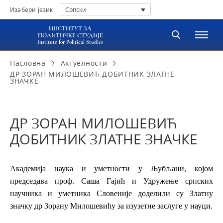
Изабери језик:
Српски
ИНСТИТУТ ЗА
ПОЛИТИЧКЕ СТУДИЈЕ
Institute for Political Studies
Насловна
Актуелности
ДР ЗОРАН МИЛОШЕВИЋ ДОБИТНИК ЗЛАТНЕ
ЗНАЧКЕ
ДР ЗОРАН МИЛОШЕВИЋ
ДОБИТНИК ЗЛАТНЕ ЗНАЧКЕ
Академија наука и уметности у Љубљани, којом
председава проф. Саша Гајић и Удружење српских
научника и уметника Словеније доделили су Златну
значку др Зорану Милошевићу за изузетне заслуге у науци.