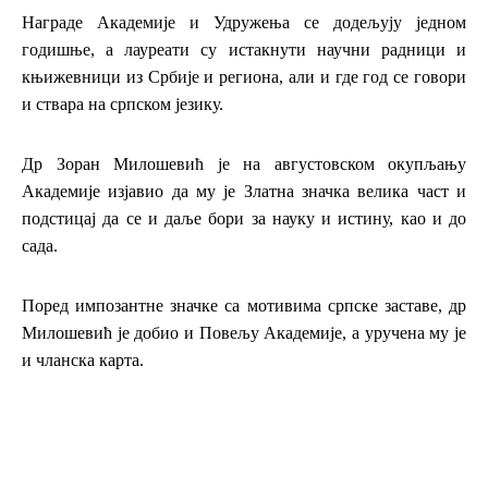
Награде Академије и Удружења се додељују једном
годишње, а лауреати су истакнути научни радници и
књижевници из Србије и региона, али и где год се говори
и ствара на српском језику.
Др Зоран Милошевић је на августовском окупљању
Академије изјавио да му је Златна значка велика част и
подстицај да се и даље бори за науку и истину, као и до
сада.
Поред импозантне значке са мотивима српске заставе, др
Милошевић је добио и Повељу Академије, а уручена му је
и чланска карта.