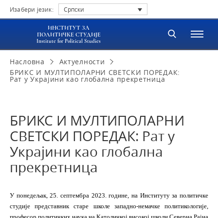
Изабери језик:
Српски
ИНСТИТУТ ЗА
ПОЛИТИЧКЕ СТУДИЈЕ
Institute for Political Studies
Насловна
Актуелности
БРИКС И МУЛТИПОЛАРНИ СВЕТСКИ ПОРЕДАК:
Рат у Украјини као глобална прекретница
БРИКС И МУЛТИПОЛАРНИ
СВЕТСКИ ПОРЕДАК: Рат у
Украјини као глобална
прекретница
У понедељак, 25. септембра 2023. године, на Институту за политичке
студије представник старе школе западно-немачке политикологије,
професор политичких наука на Католичкој високој школи Северна Рајна