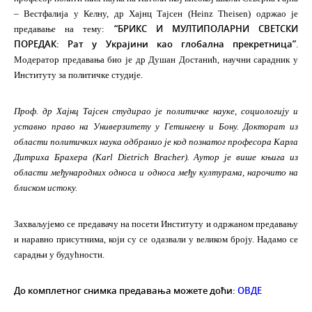
– Вестфалија у Келну, др Хајнц Тајсен (Heinz Theisen) одржао је
“БРИКС И МУЛТИПОЛАРНИ СВЕТСКИ
предавање на тему:
ПОРЕДАК: Рат у Украјини као глобална прекретница”
.
Модератор предавања био је др Душан Достанић, научни сарадник у
Институту за политичке студије.
Проф. др Хајнц Тајсен студирао је политичке науке, социологију и
уставно право на Универзитету у Гетингену и Бону. Докторат из
области политичких наука одбранио је код познатог професора Карла
Дитриха Брахера (Karl Dietrich Bracher). Аутор је више књига из
области међународних односа и односа међу културама, нарочито на
блиском истоку.
Захваљујемо се предавачу на посети Институту и одржаном предавању
и наравно присутнима, који су се одазвали у великом броју. Надамо се
сарадњи у будућности.
До комплетног снимка предавања можете доћи:
ОВДЕ