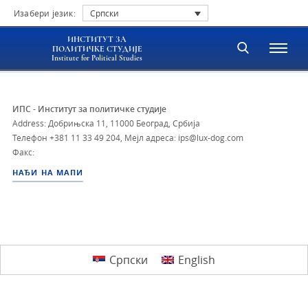
Изабери језик:
Српски
ИНСТИТУТ ЗА
ПОЛИТИЧКЕ СТУДИЈЕ
Institute for Political Studies
ИПС - Институт за политичке студије
Address: Добрињска 11, 11000 Београд, Србија
Телефон
+381 11 33 49 204
,
Мејл адреса: ips@lux-dog.com
Факс:
НАЂИ НА МАПИ
Српски
English