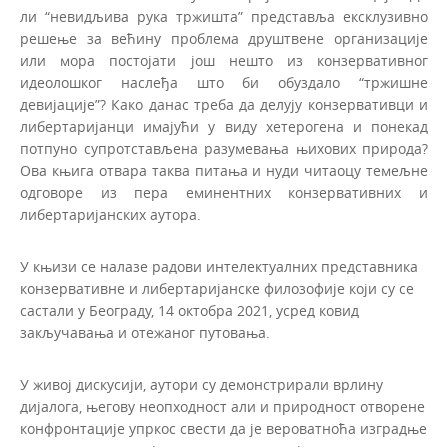
ли “невидљива рука тржишта” представља ексклузивно
решење за већину проблема друштвене организације
или мора постојати још нешто из конзервативног
идеолошког наслеђа што би обуздало “тржишне
девијације”? Како данас треба да делују конзервативци и
либертаријанци имајући у виду хетерогена и понекад
потпуно супротстављена разумевања њихових природа?
Ова књига отвара таква питања и нуди читаоцу темељне
одговоре из пера еминентних конзервативних и
либертаријанских аутора.
У књизи се налазе радови интелектуалних представника
конзервативне и либертаријанске филозофије који су се
састали у Београду, 14 октобра 2021, усред ковид
закључавања и отежаног путовања.
У живој дискусији, аутори су демонстрирали врлину
дијалога, његову неопходност али и природност отворене
конфронтације упркос свести да је вероватноћа изградње