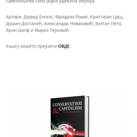
савезништва само једна удаљена илузија.
Аутори: Дејвид Енгелс, Фридрих Ромиг, Кристијан Цајц,
Душан Достанић, Александар Новаковић, Золтан Пето,
Арон Цопф и Марко Пејковић.
Књигу можете преузети
ОВДЕ
.