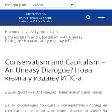
Изабери језик:
Српски
ИНСТИТУТ ЗА
ПОЛИТИЧКЕ СТУДИЈЕ
Institute for Political Studies
Насловна
Актуелности
Conservatism and Capitalism – An Uneasy
Dialogue? Нова књига у издању ИПС-а
Conservatism and Capitalism –
An Uneasy Dialogue? Нова
књига у издању ИПС-а
Душан Достанћ и Александар Новаковић (приређивачи)
Да ли су слободно тржиште и конзервативни поглед на
свет сагласне или потпуно непријатељске позиције? Да