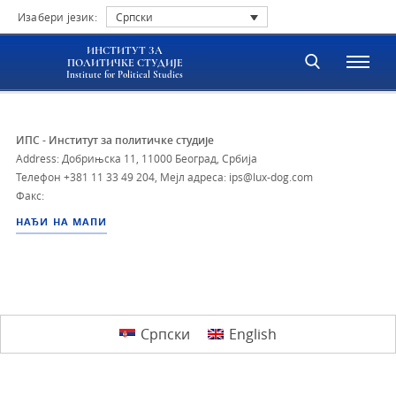
Изабери језик:
Српски
ИНСТИТУТ ЗА
ПОЛИТИЧКЕ СТУДИЈЕ
Institute for Political Studies
ИПС - Институт за политичке студије
Address: Добрињска 11, 11000 Београд, Србија
Телефон
+381 11 33 49 204
,
Мејл адреса: ips@lux-dog.com
Факс:
НАЂИ НА МАПИ
Српски
English