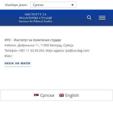
Изабери језик:
Српски
ИНСТИТУТ ЗА
ПОЛИТИЧКЕ СТУДИЈЕ
Institute for Political Studies
ИПС - Институт за политичке студије
Address: Добрињска 11, 11000 Београд, Србија
Телефон
+381 11 33 49 204
,
Мејл адреса: ips@lux-dog.com
Факс:
НАЂИ НА МАПИ
Српски
English