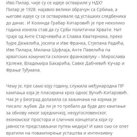
Иво Пилар, чије су се идеје оствариле у НДХ?
Пилар је 1928. најавио велики обрачун са Србима, а
његове идеје су се остваривале од усташких следбеника
до данас. И Колинда Грабар Китаровић је пре неколико
година изнела став да су Срби политички Хрвати. Нит
траје од Анте Старчевића и Славка Кватерника, преко
Ђуре Дежелића, Јосипа и Иве Франка, Стјепана Радића,
Иве Пилара, Милана Шуфлаја, Анте Павелића па
хрватских комуниста склоних франковлуку – Мирослава
Крлеже, Владимира Бакарића, Савке Дабчевић Кучар и
Фрање Туђмана.
Чему је, пре само коју годину, служила међународна ПР
кампања која је пласирана кроз однос Вучић-Китаровић.
Чак је у Београд долазила са хаљинама на којима је
писало: љубав. Да ли је то требало да буде део кампање
за обнову неког заједничкој, неојугословенског,
економског простора и сличних концепата који су
јавности представљани путем медија? И како смо се опет
вратили на повампирење усташтва и интензивну