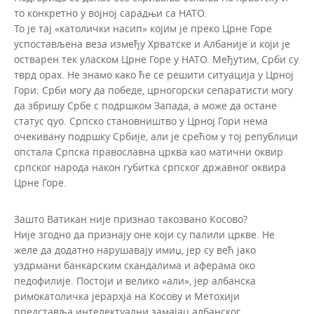
то конкретно у војној сарадњи са НАТО.
То је тај «католички насип» којим је преко Црне Горе
успостављена веза између Хрватске и Албаније и који је
остварен тек уласком Црне Горе у НАТО. Међутим, Срби су
тврд орах. Не знамо како ће се решити ситуација у Црној
Гори: Срби могу да победе, црногорски сепаратисти могу
да збришу Србе с подршком Запада, а може да остане
статус qуо. Српско становништво у Црној Гори нема
очекивану подршку Србије, али је срећом у тој републици
опстала Српска православна црква као матични оквир
српског народа након губитка српског државног оквира
Црне Горе.
Зашто Ватикан није признао такозвано Косово?
Није згодно да признају оне који су палили цркве. Не
желе да додатно нарушавају имиџ, јер су већ јако
уздрмани банкарским скандалима и аферама око
педофилије. Постоји и велико «али», јер албанска
римокатоличка јерархја на Косову и Метохији
представља интелектуални замајац албанског