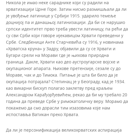
Никола је имао неке сараднике који су радили на
хрватизацији Црне Горе. Затим нисмо размишљали да ли
је увођење латинице у Србији 1915. ударило темеље
доцнијој па и данашњој латинизацији. Да би се нарушио
српски идентитет прво треба увести латиницу, па рећи да
су сви Срби који говоре ијекавицом Хрвати преведени у
Србе. Следбеници Анте Старчевића су 1916, у новинама
«Хрватска круна» у Задру, објавили да су се Хрвати и
Бугари срели на Морави где је њихова природна
граница. Дакле, Хрвати као део аустроугарске војске и
окупационог апарата. Њихове претензије, сезале су до
Мораве, чак и до Тимока. Питање је шта би било да је
окупација потрајала? Степинац је у Београду, кад је 1934.
као викарни бискуп полагао заклетву пред краљем
Александром Карађорђевићем, рекао да би му требало 20
година да преведе Србе у римокатоличку веру. Морамо да
покажемо да смо дорасли тим изазовима које нам
испоставља Ватикан преко Хрвата.
Да ли је персонификација великохрватских аспирација