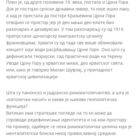
Плен је, од друге половине 19. века, постала и Црна Гора.
Док је постојао српски државни оквир, то није ишло лако,
а кад је престала да постоји Краљевина Црна Гора
отворио се простор јер је део мањи део елите био
разочаран и дезавуисан. У том разочарењу су од 1919.
препустили црногорску емигрантску штампу
франковцима. Хрвати су од тада све више обликовали
концепт који води расрбљавању Црне Горе. Оно што су
дефинисали теоријски, сад практично раде на терену.
Уводе Црну Гору у хрватски миље, део хрватског света,
или, како је говорио Милан Шуфлај, у припадност
хрватској цивилизацији.
Шта су панонско и јадранско римокатоличантво, а шта је
«католички насип» и каква је њихова геополитичка
функција?
Ватикан има стратешке погледе на то ко може да
спроводи редефинисање идентитета и на ком простору.
На пример, одабере се нека римокатоличка целина која је
менталитетски блиска некој православној средини.