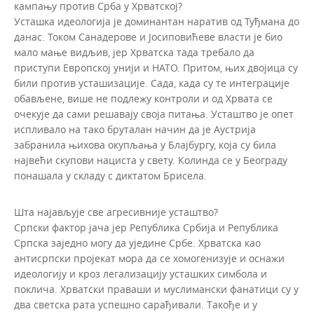
кампању против Срба у Хрватској?
Усташка идеологија је доминантан наратив од Туђмана до
данас. Током Санадерове и Јосиповићеве власти је био
мало мање видљив, јер Хрватска тада требало да
приступи Европској унији и НАТО. Притом, њих двојица су
били против усташизације. Сада, када су те интеграције
обављене, више не подлежу контроли и од Хрвата се
очекује да сами решавају своја питања. Усташтво је опет
испливало на тако бруталан начин да је Аустрија
забранила њихова окупљања у Блајбургу, која су била
највећи скупови нациста у свету. Колинда се у Београду
понашала у складу с диктатом Брисела.
Шта најављује све агресивније усташтво?
Српски фактор јача јер Република Србија и Република
Српска заједно могу да уједине Србе. Хрватска као
антисрпски пројекат мора да се хомогенизује и оснажи
идеологију и кроз легализацију усташких симбола и
поклича. Хрватски праваши и муслимански фанатици су у
два светска рата успешно сарађивали. Такође и у