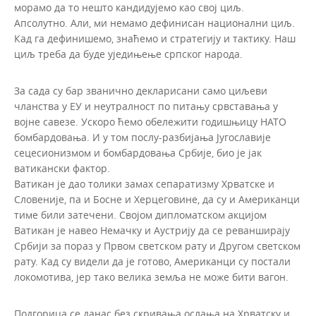
морамо да то нешто кандидујемо као свој циљ.
Апсолутно. Али, ми немамо дефинисан национални циљ.
Кад га дефинишемо, знаћемо и стратегију и тактику. Наш
циљ треба да буде уједињење српског народа.
За сада су бар званично декларисани само циљеви
чланства у ЕУ и неутралност по питању срвставања у
војне савезе. Ускоро ћемо обележити годишњицу НАТО
бомбардовања. И у том послу-разбијања Југославије
сецесионизмом и бомбардовања Србије, био је јак
ватикански фактор.
Ватикан је дао толики замах сепаратизму Хрватске и
Словеније, па и Босне и Херцеговине, да су и Американци
тиме били затечени. Својом дипломатском акцијом
Ватикан је навео Немачку и Аустрију да се реванширају
Србији за пораз у Првом светском рату и Другом светском
рату. Кад су видели да је готово, Американци су постали
локомотива, јер тако велика земља не може бити вагон.
Подгорица се данас без скривања ослања на Хрватску и