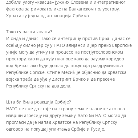
добили улогу «квасца» јужних Словена и интегративног
фактора за римокатолике на Балканском полуострву.
Хрвати су једна од антинација Србима.
Тако су васпитавани?
И онда и данас. Тако се интегришу против Срба. Данас се
осећају силно јер су у НАТО алијанси и јер преко Европске
уније могу да утичу на процесе на постјугословенском
простору, као и да кују планове како да заузму коридор
код Брчког ако буде дошло до покушаја раздруживања
Републике Српске. Стипе Месић је објаснио да хрватска
војска треба да уђе у дистрикт Брчко и да пресече
Републику Српску на два дела.
Шта би била реакција Србије?
НАТО не сме да стаје на страну земље чланице ако она
изврши агресију на другу земљу. Зато би НАТО могао да
прогласи да је напад Хрватске на Републику Српску
одговор на покушај уплитања Србије и Русије.