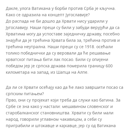
Дакле, улога Ватикана у борби против Срба је кључна.
Како се одразила на концепт Југославије?
До распада не би дошло да Хрвати нису ударили у
Југославију. Наши преци су били у забуди верујући да са
Хрватима могу да успоставе заједничку државу, посебно
знајући да је трећина Хрвата била за, трећина против и
трећина неутрална. Наши преци су се 1918. осећали
толико победнички да су веровали да ће решавање
хрватског питања бити лак посао. Били су опијени
победом јер је српска држава померила границу 600
километара на запад, из Шапца на Алпе.
Да ли се Хрвати осећају као да ће лако завршити посао са
српским питањем?
Прво, они су пројекат који треба да служи као батина. За
Србе се зна како у настали: мешавином словенског и
старобалканског становништва. Хрвати су били мали
народ, говорили углавном чакавицом, а себи су
приграбили и штокавце и кајкавце, јер су од Ватикана