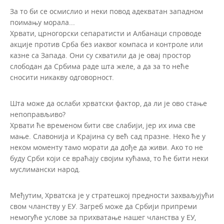
За то би се осмислио и неки повод адекватан западном
поимању морала...
Хрвати, црногорски сепаратисти и Албанаци спроводе
акције против Срба без иаквог компаса и контроле или
казне са Запада. Они су схватили да је овај простор
слободан да Србима раде шта желе, а да за то неће
сносити никакву одговорност.
Шта може да ослаби хрватски фактор, да ли је ово стање
непоправљиво?
Хрвати ће временом бити све слабији, јер их има све
мање. Славонија и Крајина су већ сад празне. Неко ће у
неком моменту тамо морати да дође да живи. Ако то не
буду Срби који се враћају својим кућама, то ће бити неки
муслимански народ.
Међутим, Хрватска је у стратешкој предности захваљујући
свом чланству у ЕУ. Загреб може да Србији припреми
немогуће услове за прихватање нашег чланства у ЕУ,