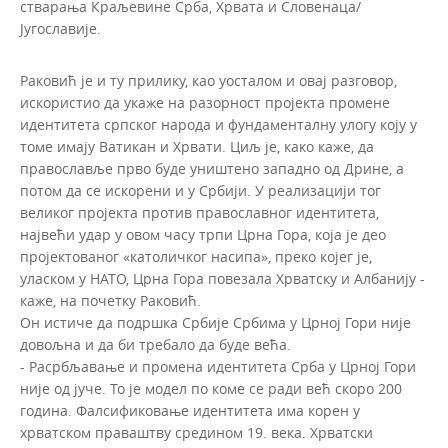
стварања Краљевине Срба, Хрвата и Словенаца/
Југославије.
Раковић је и ту прилику, као уосталом и овај разговор,
искористио да укаже на разорност пројекта промене
идентитета српског народа и фундаменталну улогу коју у
томе имају Ватикан и Хрвати. Циљ је, како каже, да
православље прво буде уништено западно од Дрине, а
потом да се искорени и у Србији. У реализацији тог
великог пројекта против православног идентитета,
највећи удар у овом часу трпи Црна Гора, која је део
пројектованог «католичког насипа», преко којег је,
уласком у НАТО, Црна Гора повезала Хрватску и Албанију -
каже, на почетку Раковић.
Он истиче да подршка Србије Србима у Црној Гори није
довољна и да би требало да буде већа.
- Расрбљавање и промена идентитета Срба у Црној Гори
није од јуче. То је модел по коме се ради већ скоро 200
година. Фалсификовање идентитета има корен у
хрватском праваштву средином 19. века. Хрватски