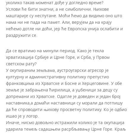
уколико такав моменат дође у догледно време?
Услови ће бити знатни, а не симболични. Њихове
маштарије су неспутане. Моћи ћемо да видимо оно што
нама ни не пада на памет. Али, верујем да на крају
нећемо дотле ни доћи, јер ће Европска унија ослабити и
раздружити се.
Да се вратимо на минули период. Како је текла
хрватизација Србије и Црне Горе, и Срба, у Првом
светском рату?
У окупираним земљама, аустроугарски агресор је
културну и административну политику препустио
франковцима из Хрватске и Босне и Херцеговине. У обе
земље је забрањена ћирилица, а уџбеници за децу су
допремани из Хрватске. Одатле је доведен и један број
наставника,а домаћи наставници су морали да потпишу
да ће спроводити њихову просветну политику. Ко је одбио
ишао је у логор.
Иначе, нисмо довољно истражили колико је та окупација
ударила темељ садашњем расрбљавању Црне Горе. Краљ