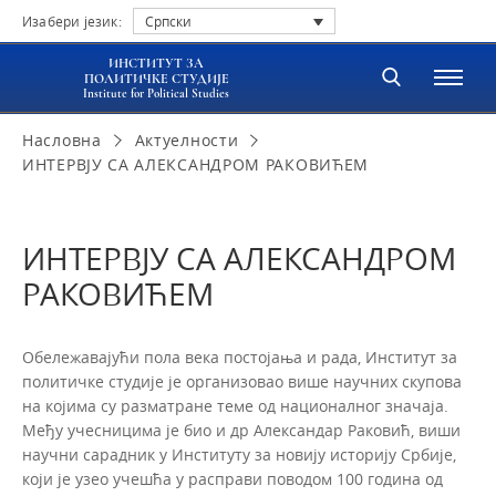
Изабери језик:
Српски
ИНСТИТУТ ЗА
ПОЛИТИЧКЕ СТУДИЈЕ
Institute for Political Studies
Насловна
Актуелности
ИНТЕРВЈУ СА АЛЕКСАНДРОМ РАКОВИЋЕМ
ИНТЕРВЈУ СА АЛЕКСАНДРОМ
РАКОВИЋЕМ
Обележавајући пола века постојања и рада, Институт за
политичке студије је организовао више научних скупова
на којима су разматране теме од националног значаја.
Међу учесницима је био и др Александар Раковић, виши
научни сарадник у Институту за новију историју Србије,
који је узео учешћа у расправи поводом 100 година од