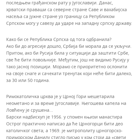
последњем грађанском рату у Југославији. Данас,
хрватски праваши са северне стране Саве и вахабијска
насеља са јужне стране уз границу са Републиком
Српском могу у савезу да ударе на западну српску државу.
Како би се Република Српска од тога одбранила?
Ако би до агресије дошло, Србија би морала да се укључи.
Притом, ако би Русија била у ситуацији да заштити Србе,
све ће бити повољније. Међутим, још не видимо Русију у
тако јасној позицији. Морамо се приоритетно ослонити
на своје снаге и сачекати тренутак који неће бити далеко,
за 30 или 50 година.
Римокатоличка црква је у Црној Гори мешетарила
неометано и за време Југославије. Његошева капела на
Ловћену је срушена...
Барски надбискуп је 1956. у спомен књизи манастира
Острог практично написао да ће Црногорци бити део
католичког света; а 1969. је митрополиту црногорско-
приморском Данилу стигло писмо у ком стоји да «свети