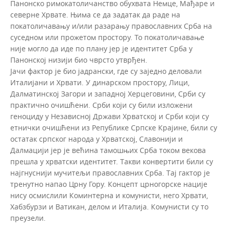
Панонско римокатоличанство обухвата Немце, Мађаре и
северне Хрвате. Њима се да задатак да раде на
покатоличавању и/или разарању православних Срба на
суседном или прожетом простору. То покатоличавање
није могло да иде по плану јер је идентитет Срба у
Панонској низији био чврсто утврђен.
Јачи фактор је био јадрански, где су заједно деловали
Италијани и Хрвати. У динарском простору, Лици,
Далматинској Загори и западној Херцеговини, Срби су
практично очишћени. Срби који су били изложени
геноциду у Независној Држави Хрватској и Срби који су
етнички очишћени из Републике Српске Крајине, били су
остатак српског народа у Хрватској, Славонији и
Далмацији јер је већина тамошњих Срба током векова
прешла у хрватски идентитет. Такви конвертити били су
најгнуснији мучитељи православних Срба. Тај гактор је
тренутно напао Црну Гору. Концепт црногорске нације
нису осмислили Коминтерна и комунисти, него Хрвати,
Хабзбурзи и Ватикан, делом и Италија. Комунисти су то
преузели.