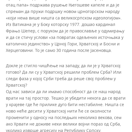
отац папа» подржава рушење Његошеве капеле и да је
спреман да пружи подршку новом црногорском народу
«који нема више ништа са великосрпском идеологијом».
Из Ватикана је у Боку которску 1977. дошао кардинал
Фрањо Шепер, с поруком да је православље у одумирању
и да се стичу услови «за повратак одељених источњака у
католичко јединство» у Црној Гори, Хрватској и Босни и
Херцеговини. То је само 30 година после Јасеновца.
Докле је стигло чишћење на западу, да ли је у Хрватској
готово? Да ли су у Хрватској решили проблем Срба? Или
следи фаза у којој Срби треба да реше свој проблем у
Хрватској?
Од нас зависи да ли имамо способност да се наш народ
врати на тај простор. Тешко је убедити некога да се врати
у крајеве где ће прилике дуго бити нестабилне. Ништа се
ново неће десити у Хрватској нити ће се околности
променити у односу на последњих неколико векова, сем
ако Хрвати не доживе неки велики војни пораз од Срба,
уколико изврше агресију на Републику Српску.