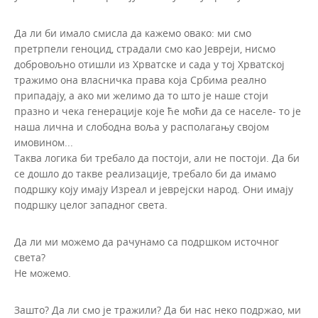
Да ли би имало смисла да кажемо овако: ми смо
претрпели геноцид, страдали смо као Јевреји, нисмо
добровољно отишли из Хрватске и сада у тој Хрватској
тражимо она власничка права која Србима реално
припадају, а ако ми желимо да то што је наше стоји
празно и чека генерације које ће моћи да се населе- то је
наша лична и слободна воља у располагању својом
имовином...
Таква логика би требало да постоји, али не постоји. Да би
се дошло до такве реализације, требало би да имамо
подршку коју имају Изреал и јеврејски народ. Они имају
подршку целог западног света.
Да ли ми можемо да рачунамо са подршком источног
света?
Не можемо.
Зашто? Да ли смо је тражили? Да би нас неко подржао, ми