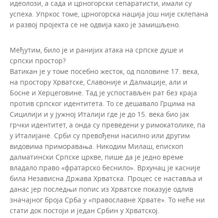
идеолози, а сада и црногорски сепаратисти, имали су
успеха. Упркос томе, црногорска нација још није склепана
и развој пројекта се не одвија како је замишљено.
Међутим, било је и ранијих атака на српске душе и
српски простор?
Ватикан је у томе посебно жесток, од половине 17. века,
на простору Хрватске, Славоније и Далмације, али и
Босне и Херцеговине. Тад је успостављен рат без краја
против српског идентитета. То се дешавало Грцима на
Сицилији и у јужној Италији где је до 15. века био јак
грчки идентитет, а онда су преведени у римокатолике, па
у Италијане. Срби су превођени насилно или другим
видовима приморавања. Никодим Милаш, епископ
далматински Српске цркве, пише да је једно време
владало право «фратарско беснило». Врхунац је касније
била Независна Држава Хрватска. Процес се наставља и
данас јер последњи попис из Хрватске показује одлив
значајног броја Срба у «православне Хрвате». То неће ни
стати док постоји и један Србин у Хрватској.