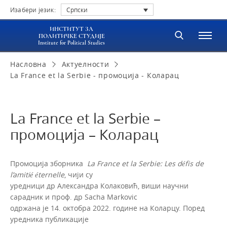
Изабери језик:
Српски
ИНСТИТУТ ЗА
ПОЛИТИЧКЕ СТУДИЈЕ
Institute for Political Studies
Насловна
Актуелности
La France et la Serbie - промоција - Коларац
La France et la Serbie –
промоција – Коларац
Промоција зборника
La France et la Serbie: Les défis de
l’amitié éternelle
, чији су
уредници др Александра Колаковић, виши научни
сарадник и проф. др Sacha Markovic
одржана је 14. октобра 2022. године на Коларцу. Поред
уредника публикације