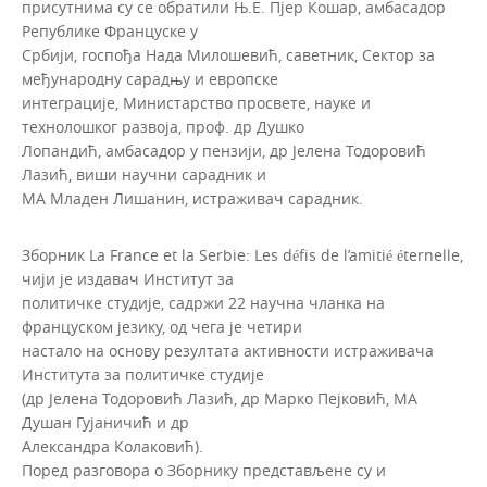
присутнима су се обратили Њ.Е. Пјер Кошар, амбасадор
Републике Француске у
Србији, госпођа Нада Милошевић, саветник, Сектор за
међународну сарадњу и европске
интеграције, Министарство просвете, науке и
технолошког развоја, проф. др Душко
Лопандић, амбасадор у пензији, др Јелена Тодоровић
Лазић, виши научни сарадник и
МА Младен Лишанин, истраживач сарадник.
Зборник La France et la Serbie: Les défis de l’amitié éternelle,
чији је издавач Институт за
политичке студије, садржи 22 научна чланка на
француском језику, од чега је четири
настало на основу резултата активности истраживача
Института за политичке студије
(др Јелена Тодоровић Лазић, др Марко Пејковић, МА
Душан Гујаничић и др
Александра Колаковић).
Поред разговора о Зборнику представљене су и