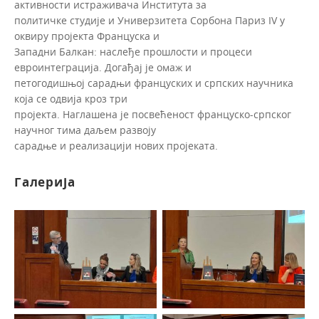
активности истраживача Института за
политичке студије и Универзитета Сорбона Париз IV у
оквиру пројекта Француска и
Западни Балкан: наслеђе прошлости и процеси
евроинтеграција. Догађај је омаж и
петогодишњој сарадњи француских и српских научника
која се одвија кроз три
пројекта. Наглашена је посвећеност француско-српског
научног тима даљем развоју
сарадње и реализацији нових пројеката.
Галерија