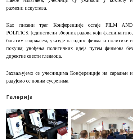
Након излагања, учесници су уживали у коктелу и
размени искустава.
Као писани траг Конференције остаје FILM AND
POLITICS, јединствени зборник радова који фасцинантно,
богатим садржајем, указује на однос филма и политике и
покушај увођења политичких идеја путем филмова без
директне свести гледаоца.
Захваљујемо се учесницима Конференције на сарадњи и
радујемо се новим сусретима.
Галерија