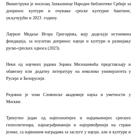
Вишеструки је носилац Захвалнице Народне библиотеке Србије за
допринос култури и очување српске културне баштине,
укључујући и 2023. годину.
Лауреат Медаље Игора Григорјева, коју додељује истоимена
фондација, за изузетан допринос науци и култури и развијању
руско-српских односа (2023).
Неки од научних радова Зорана Милошевића представљају и
обавезну или додатну литературу на неколико универзитета у
Русији и Белорусији.
Редовни је члан Словенске академије наука и уметности у
Москви.
Тренутно један од најпознатијих и најцењенијих српских
геополитичара, најнаграђиванији и најпревођенији на стране
језике, са највишим наградама за заслуге у науци, али и култури и