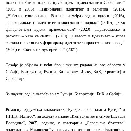
политика Римокатоличке цркве према православним Словенима“
(2005 и 2015), „Национални идентитет и религија“ (2013),
„Небеска геополитика – Ватикан и међународни односи“ (2016),
„Православље и идентитет православних народа“ (2019), „Баук
фанариотизма кружи православљем“ (2020), „Православље и
расколи – како се снаћи?“ (2020), „Светост и идентитет – улога
светаца и светости у формирању идентитета православних народа“
(2020) и „Светост и дух времена“ (2021).
Такође је објавио и већи број научних радова из ове области у
Србији, Белорусији, Русији, Казахстану, Ираку, БиХ, Хрватској и
Словенији.
За научни рад је награђиван у Русији, Белорусији, БиХ и Србији.
Комисија Удружења књижевника Русије, „Нове књига Русије“ и
ИИПК „Ихтиос“, за доделу награде „Империјалне културе Едуарда
Володина“, 2005. године, у категорији „Словенско братство“
доделили су Милошевићу награду за истраживање „Филозофска