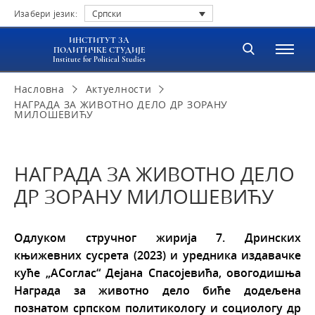
Изабери језик:
Српски
ИНСТИТУТ ЗА
ПОЛИТИЧКЕ СТУДИЈЕ
Institute for Political Studies
Насловна
Актуелности
НАГРАДА ЗА ЖИВОТНО ДЕЛО ДР ЗОРАНУ
МИЛОШЕВИЋУ
НАГРАДА ЗА ЖИВОТНО ДЕЛО
ДР ЗОРАНУ МИЛОШЕВИЋУ
Одлуком стручног жирија 7. Дринских
књижевних сусрета (2023) и уредника издавачке
куће „АСоглас“ Дејана Спасојевића, овогодишња
Награда за животно дело биће додељена
познатом српском политикологу и социологу др