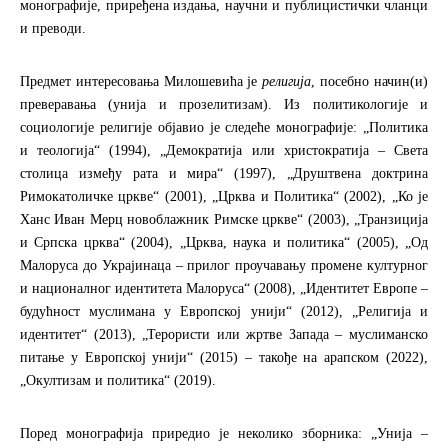
монографије, приређена издања, научни и публицистички чланци
и преводи.
Предмет интересовања Милошевића је
религија
, посебно начин(и)
преверавања (унија и прозелитизам). Из политикологије и
социологије религије објавио је следеће монографије: „Политика
и теологија“ (1994), „Демократија или христократија – Света
столица између рата и мира“ (1997), „Друштвена доктрина
Римокатоличке цркве“ (2001), „Црква и Политика“ (2002), „Ко је
Ханс Иван Мерц новоблажник Римске цркве“ (2003), „Транзиција
и Српска црква“ (2004), „Црква, наука и политика“ (2005), „Од
Малоруса до Украјинаца – прилог проучавању промене културног
и националног идентитета Малоруса“ (2008), „Идентитет Европе –
будућност муслимана у Европској унији“ (2012), „Религија и
идентитет“ (2013), „Терористи или жртве Запада – муслиманско
питање у Европској унији“ (2015) – такође на арапском (2022),
„Окултизам и политика“ (2019).
Поред монографија приредио је неколико зборника: „Унија –