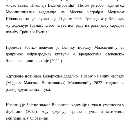
мисао светог Николаја Велимировића“. Потом је 2008. године од
Муниципијалне академије из Москве награђен Медаљом
Шолохова за целокупан рад. Године 2008. Руски дом у Београду
му додељује Грамату „због изузетног рада на развијању сарадње
између Србије и Русије“.
Пројекат Растко доделио је Велику повељу Милошевићу за
допринос међународној култури и вредностима словенско-
балканске цивилизације (2022.).
Удружење новинара Белорусије доделио је своју највишу награду
(Медаљу Максима Богдановича) Милошевићу 2022. године за
развој друштвених наука.
Носилац је Златне значке Европске академије наука и уметности у
Љубљани (2023), коју додељује српска научна и књижевна
емиграција у Словенији.