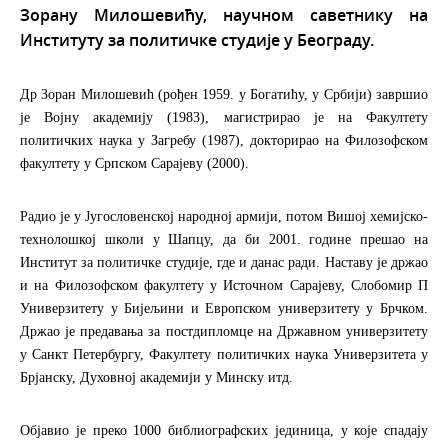
Зорану Милошевићу, научном саветнику на
Институту за политичке студије у Београду.
Др Зоран Милошевић (рођен 1959. у Богатићу, у Србији) завршио
је Војну академију (1983), магистрирао је на Факултету
политичких наука у Загребу (1987), докторирао на Филозофском
факултету у Српском Сарајеву (2000).
Радио је у Југословенској народној армији, потом Вишој хемијско-
технолошкој школи у Шапцу, да би 2001. године прешао на
Институт за политичке студије, где и данас ради. Наставу је држао
и на Филозофском факултету у Источном Сарајеву, Слобомир П
Универзитету у Бијељини и Европском универзитету у Брчком.
Држао је предавања за постдипломце на Државном универзитету
у Санкт Петербургу, Факултету политичких наука Универзитета у
Брјанску, Духовној академији у Минску итд.
Објавио је преко 1000 библиографских јединица, у које спадају