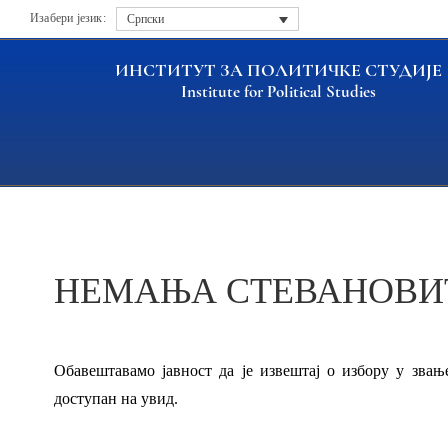
Изабери језик:
Српски
ИНСТИТУТ ЗА ПОЛИТИЧКЕ СТУДИЈЕ
Institute for Political Studies
Насловна
Актуелности
НЕМАЊА СТЕВАНОВИЋ, 
НЕМАЊА СТЕВАНОВИЋ
Обавештавамо јавност да је извештај о избору у зва
доступан на увид.