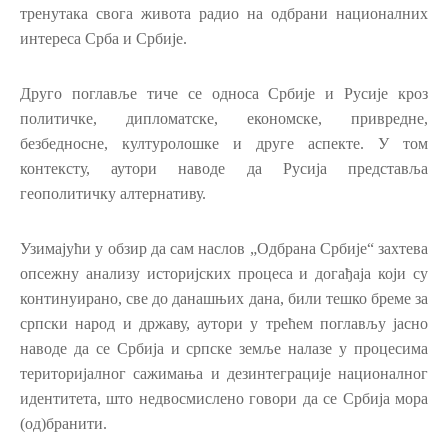
тренутака свога живота радио на одбрани националних
интереса Срба и Србије.
Друго поглавље тиче се односа Србије и Русије кроз
политичке, дипломатске, економске, привредне,
безбедносне, културолошке и друге аспекте. У том
контексту, аутори наводе да Русија представља
геополитичку алтернативу.
Узимајући у обзир да сам наслов „Одбрана Србије“ захтева
опсежну анализу историјских процеса и догађаја који су
континуирано, све до данашњих дана, били тешко бреме за
српски народ и државу, аутори у трећем поглављу јасно
наводе да се Србија и српске земље налазе у процесима
територијалног сажимања и дезинтеграције националног
идентитета, што недвосмислено говори да се Србија мора
(од)бранити.