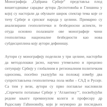
Монографија „Одбрана Србије“ представља плод
вишегодишње сарадње аутора Деспотовића и Глишина у
којој су настојали да обухвате широк спектар тема које се
тичу Србије и српског народа у целини. Примарно су
анализирани геополитички и безбедносни аспекти, те
отуда основно полазиште ове монографије чини
геополитика националне безбедности као нова
субдисциплина коју аутори дефинишу.
Аутори су монографију поделили у три целине, настојећи
да методолошки јасно, научно утемељено и прецизно
ситуирају Србију у глобалним и регионалним политичким
односима, посебно указујући на положај између два
супротстављена геополитичка пола моћи – САД и Русије.
Са тим у вези, аутори су прво поглавље насловили
„Спречити потапање Србије у ‘Атлантику’“, посвећујући
редове књиге преминулом колеги и професору др
Радославу Гаћиновићу, који је неуморно до последњих