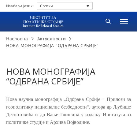
Изабери језик:
Српски
ИНСТИТУТ ЗА
ПОЛИТИЧКЕ СТУДИЈЕ
Institute for Political Studies
Насловна
Актуелности
НОВА МОНОГРАФИЈА "ОДБРАНА СРБИЈЕ"
НОВА МОНОГРАФИЈА
“ОДБРАНА СРБИЈЕ”
Нова научна монографија „Одбрана Србије – Прилози за
геополитику националне безбедности“, аутора др Љубише
Деспотовића и др Вање Глишина у издању Института за
политичке студије и Архива Војводине.