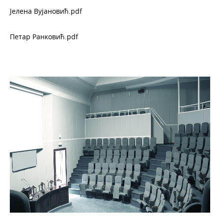
Јелена Вујановић.pdf
Петар Ранковић.pdf