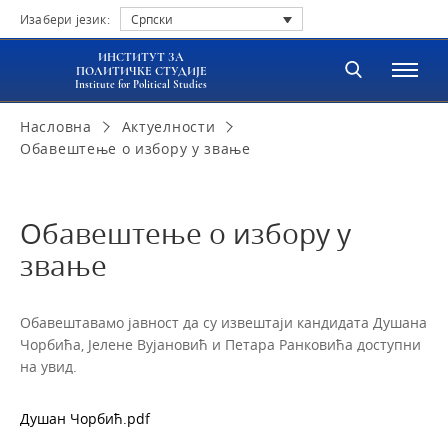
Изабери језик:
Српски
ИНСТИТУТ ЗА
ПОЛИТИЧКЕ СТУДИЈЕ
Institute for Political Studies
Насловна
Актуелности
Обавештење о избору у звање
Обавештење о избору у
звање
Обавештавамо јавност да су извештаји кандидата Душана
Чорбића, Јелене Вујановић и Петара Ранковића доступни
на увид.
Душан Чорбић.pdf