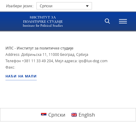
Изабери језик:
Српски
ИНСТИТУТ ЗА
ПОЛИТИЧКЕ СТУДИЈЕ
Institute for Political Studies
ИПС - Институт за политичке студије
Address: Добрињска 11, 11000 Београд, Србија
Телефон
+381 11 33 49 204
,
Мејл адреса: ips@lux-dog.com
Факс:
НАЂИ НА МАПИ
Српски
English