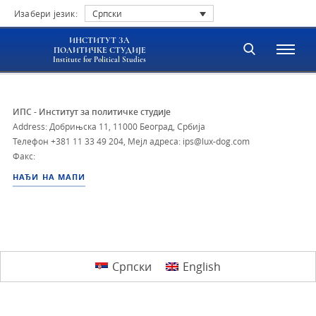
Изабери језик:
Српски
ИНСТИТУТ ЗА
ПОЛИТИЧКЕ СТУДИЈЕ
Institute for Political Studies
ИПС - Институт за политичке студије
Address: Добрињска 11, 11000 Београд, Србија
Телефон
+381 11 33 49 204
,
Мејл адреса: ips@lux-dog.com
Факс:
НАЂИ НА МАПИ
Српски
English