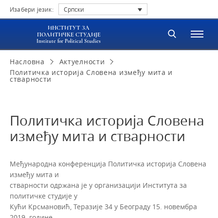
Изабери језик:
Српски
ИНСТИТУТ ЗА
ПОЛИТИЧКЕ СТУДИЈЕ
Institute for Political Studies
Насловна
Актуелности
Политичка историја Словена између мита и
стварности
Политичка историја Словена
између мита и стварности
Међународна конференција Политичка историја Словена
између мита и
стварности одржана је у организацији Института за
политичке студије у
Кући Крсмановић, Теразије 34 у Београду 15. новембра
2019. године.