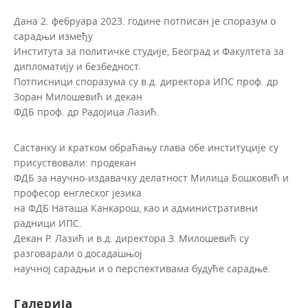
Дана 2. фебруара 2023. године потписан је споразум о
сарадњи између
Института за политичке студије, Београд и Факултета за
дипломатију и безбедност.
Потписници споразума су в.д. директора ИПС проф. др
Зоран Милошевић и декан
ФДБ проф. др Радојица Лазић.
Састанку и кратком обраћању глава обе институције су
присуствовали: продекан
ФДБ за научно-издавачку делатност Милица Бошковић и
професор енглеског језика
на ФДБ Наташа Канкарош, као и административни
радници ИПС.
Декан Р. Лазић и в.д. директора З. Милошевић су
разговарали о досадашњој
научној сарадњи и о перспективама будуће сарадње.
Галерија