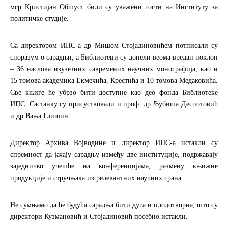
мср Кристијан Обшуст били су уважени гости на Институту за
политичке студије.
Са директором ИПС-а др Мишом Стојадиновићем потписали су
споразум о сарадњи, а Библиотеци су донели веома вредан поклон
– 36 наслова изузетних савремених научних монографија, као и
15 томова академика Екмечића, Крестића и 10 томова Медаковића.
Све књиге
ће убрзо бити доступне као део фонда Библиотеке
ИПС.
Састанку су присуствовали и проф. др Љубиша Деспотовић
и др Вања Глишин.
Директор Архива Војводине и директор ИПС-а истакли су
спремност да јачају сарадњу између две институције, подржавају
заједничко учешће на конференцијама, размену књижне
продукције и стручњака из релевантних научних грана.
Не сумњамо да ће будућа сарадња бити дуга и плодотворна, што су
директори Кузмановић и Стојадиновић посебно истакли.