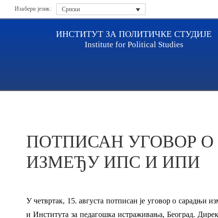
Изабери језик:
Српски
ИНСТИТУТ ЗА ПОЛИТИЧКЕ СТУДИЈЕ
Institute for Political Studies
Насловна
Актуелности
ПОТПИСАН УГОВОР О С
ПОТПИСАН УГОВОР О
ИЗМЕЂУ ИПС И ИПИ
У четвртак, 15. августа потписан је уговор о сарадњи и
и Института за педагошка истраживања, Београд. Дире