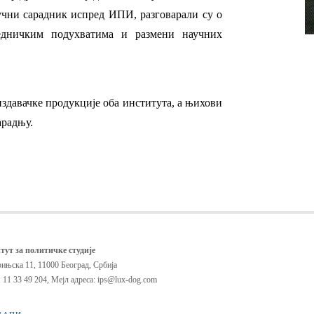
учни сарадник испред ИПИ, разговарали су о
једничким подухватима и размени научних
издавачке продукције оба института, а њихови
арадњу.
тут за политичке студије
ињска 11, 11000 Београд, Србија
 11 33 49 204
,
Мејл адреса: ips@lux-dog.com