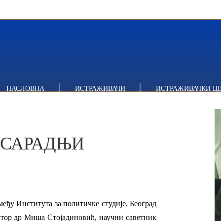
АРАДЊИ ИЗМЕЂУ ИПС И ИПИ
НАСЛОВНА
ИСТРАЖИВАЧИ
ИСТРАЖИВАЧКИ Ц
 САРАДЊИ
змеђу Института за политичке студије, Београд
ктор др Миша Стојадиновић, научни саветник