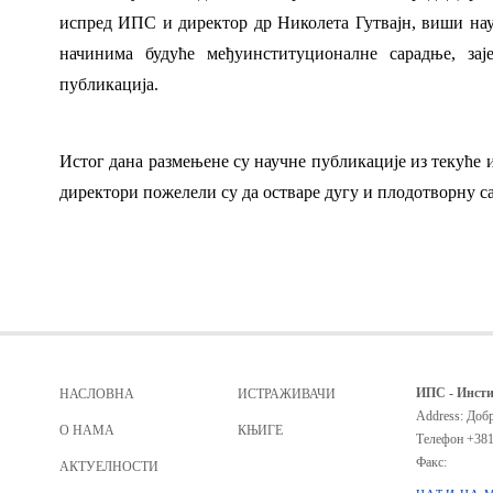
испред ИПС и директор др Николета Гутвајн, виши на
начинима будуће међуинституционалне сарадње, за
публикација.
Истог дана размењене су научне публикације из текуће 
директори пожелели су да остваре дугу и плодотворну с
ИПС - Инсти
НАСЛОВНА
ИСТРАЖИВАЧИ
Address: Добр
О НАМА
КЊИГЕ
Телефон
+381
Факс:
АКТУЕЛНОСТИ